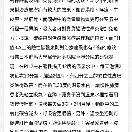
對神經痛及關節炎有消炎止痛的功效、溫泉中的硫磺
泉對治療皮膚病有較大的效果，如香港腳、痔瘡、牛
皮癬、溼疹等，而硫磺中的微量礦物質更可在空氣中
行程一種薄膜，吸入者可對鼻貨過敏性鼻炎增加免疫
力：據說，硫磺泉對治療風濕症最理想的泉質，而PH
值8以上的鹼性碳酸泉則對治療痛風也有不錯的療效。
根據日本群馬大學醫學部冬病院草淨分院的研究發
現，在PH2左右酸性攝氏42度的溫泉水中，每天泡個2
次每次10分鐘，經過2個月，有四分之三的異位性皮膚
炎獲得改善。而在攝氏38度的溫泉水內，讓慢性肺病
患者先站立吸氣，在蹲下讓鼻子浸到溫泉水裡接著用
嘴慢慢吐氣，這樣每天做3次，2個月後，動脈中的二
氧化碳會減少，呼吸會更順暢，另外，溫泉坐浴則可
促進肛門血液循環，避免痔瘡惡化；容易感冒者，浸