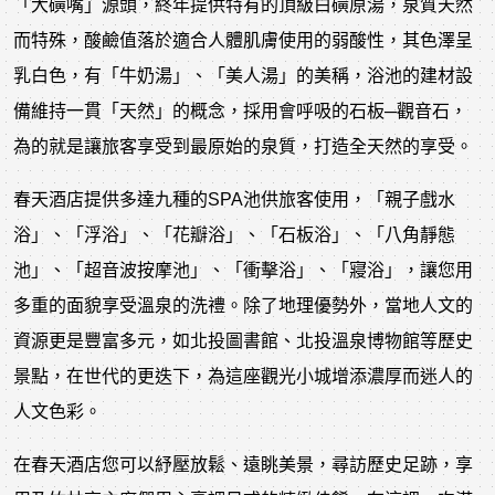
「大磺嘴」源頭，終年提供特有的頂級白磺原湯，泉質天然
而特殊，酸鹼值落於適合人體肌膚使用的弱酸性，其色澤呈
乳白色，有「牛奶湯」、「美人湯」的美稱，浴池的建材設
備維持一貫「天然」的概念，採用會呼吸的石板─觀音石，
為的就是讓旅客享受到最原始的泉質，打造全天然的享受。
春天酒店提供多達九種的SPA池供旅客使用，「親子戲水
浴」、「浮浴」、「花瓣浴」、「石板浴」、「八角靜態
池」、「超音波按摩池」、「衝擊浴」、「寢浴」，讓您用
多重的面貌享受溫泉的洗禮。除了地理優勢外，當地人文的
資源更是豐富多元，如北投圖書館、北投溫泉博物館等歷史
景點，在世代的更迭下，為這座觀光小城增添濃厚而迷人的
人文色彩。
在春天酒店您可以紓壓放鬆、遠眺美景，尋訪歷史足跡，享