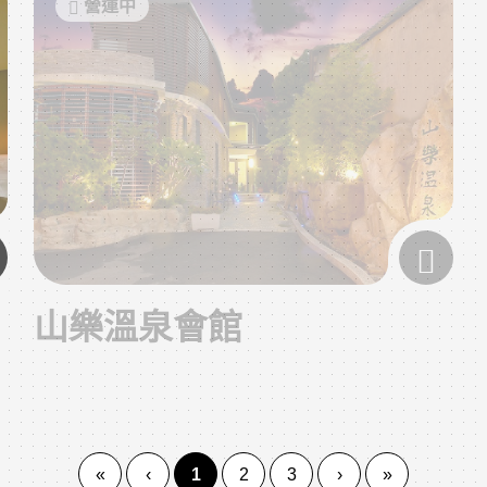
營運中
山樂溫泉會館
(current)
«
‹
1
2
3
›
»