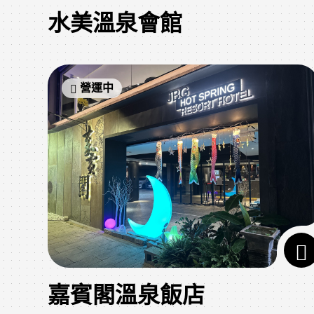
水美溫泉會館
營運中
嘉賓閣溫泉飯店