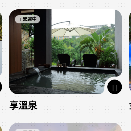
營運中
享溫泉